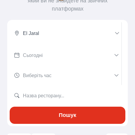
який ви не знайдете на звичних
платформах
El Jaral
Пошук