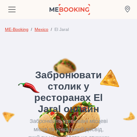
ME-Booking
Mexico
El Jaral
Забронювати
столик у
ресторанах El
Jaral онлайн
Забронюйте приховані місцеві
місця та унікальний досвід,