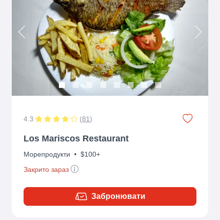
Previous
Next
4.3
(
81
)
Los Mariscos Restaurant
Морепродукти
•
$100+
Закрито зараз
Забронювати