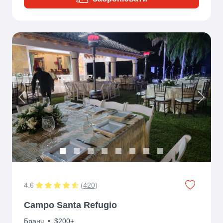
Previous
Next
4.6
(
420
)
Campo Santa Refugio
Бранч
•
$200+