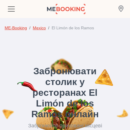
ME-Booking
Mexico
El Limón de los Ramos
Забронювати
столик у
ресторанах El
Limón de los
Ramos онлайн
Забронюйте приховані місцеві