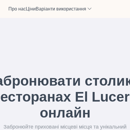
Про нас
Ціни
Варіанти використання
абронювати столик
есторанах El Luce
онлайн
Забронюйте приховані місцеві місця та унікальний