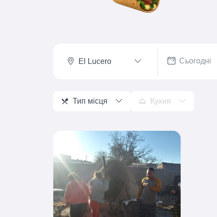
El Lucero
Тип місця
Кухня