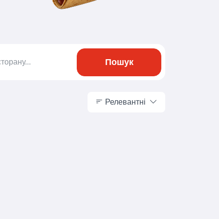
Пошук
Релевантні
Релевантні