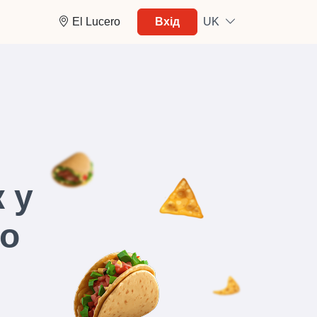
El Lucero
Вхід
UK
 у
ro