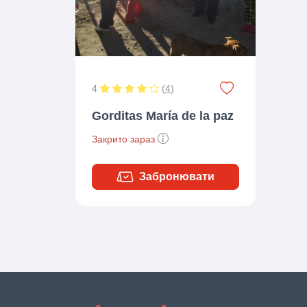
4
(
4
)
Gorditas María de la paz
Закрито зараз
Забронювати