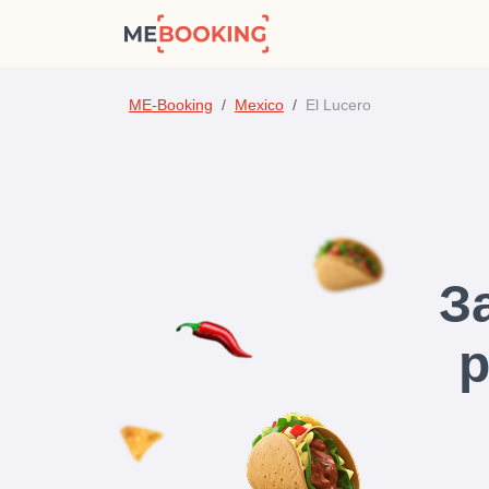
ME-Booking
Mexico
El Lucero
З
р