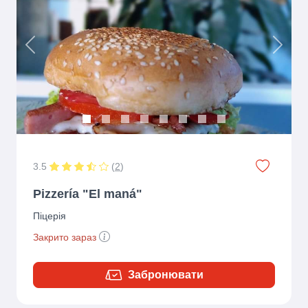
Previous
Next
3.5
(
2
)
Pizzería "El maná"
Піцерія
Закрито зараз
Забронювати