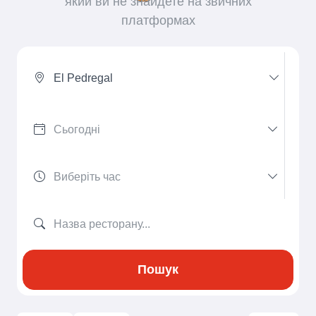
який ви не знайдете на звичних
платформах
El Pedregal
Пошук