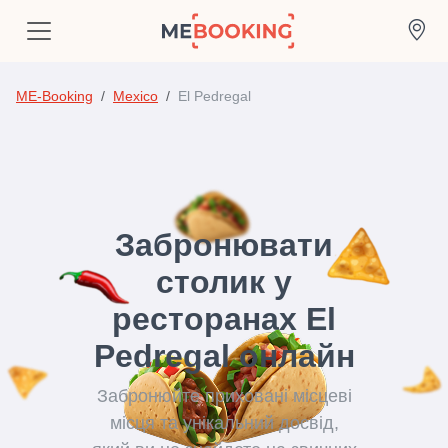
ME-Booking
Mexico
El Pedregal
Забронювати
столик у
ресторанах El
Pedregal онлайн
Забронюйте приховані місцеві
місця та унікальний досвід,