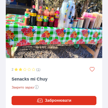
2
(
1
)
Senacks mi Chuy
Закрито зараз
Забронювати