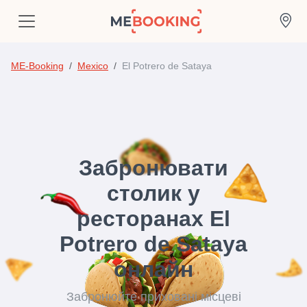
ME-Booking
Mexico
El Potrero de Sataya
Забронювати
столик у
ресторанах El
Potrero de Sataya
онлайн
Забронюйте приховані місцеві