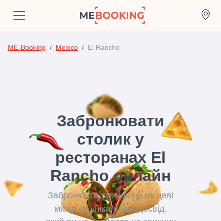
ME-Booking
Mexico
El Rancho
Забронювати
столик у
ресторанах El
Rancho онлайн
Забронюйте приховані місцеві
місця та унікальний досвід,