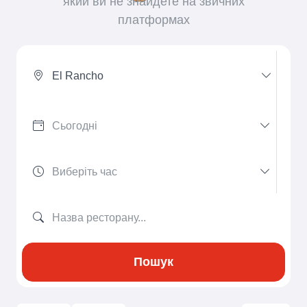
який ви не знайдете на звичних
платформах
El Rancho
Пошук