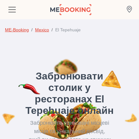
ME-Booking
Mexico
El Tepehuaje
Забронювати
столик у
ресторанах El
Tepehuaje онлайн
Забронюйте приховані місцеві
місця та унікальний досвід,