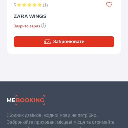
5
(
1
)
ZARA WINGS
Закрито зараз
Забронювати
Жодних дзвінків, жодної мови не потрібно.
Забронюйте приховані місцеві місця та отримайте