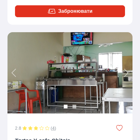
Забронювати
Previous
Next
2.8
(
4
)