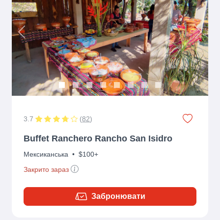
Previous
Next
3.7
(
82
)
Buffet Ranchero Rancho San Isidro
Мексиканська
•
$100+
Закрито зараз
Забронювати