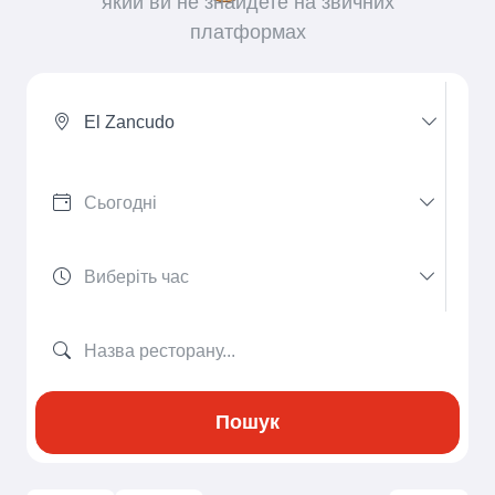
який ви не знайдете на звичних
платформах
El Zancudo
Пошук