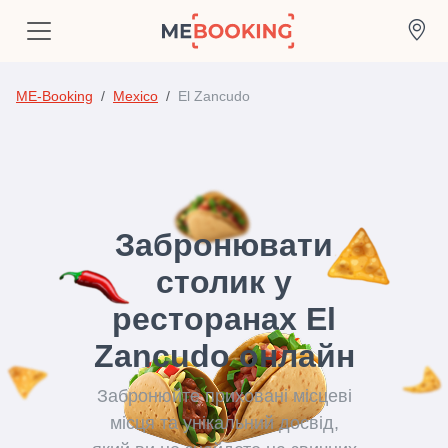
ME-Booking
Mexico
El Zancudo
Забронювати
столик у
ресторанах El
Zancudo онлайн
Забронюйте приховані місцеві
місця та унікальний досвід,