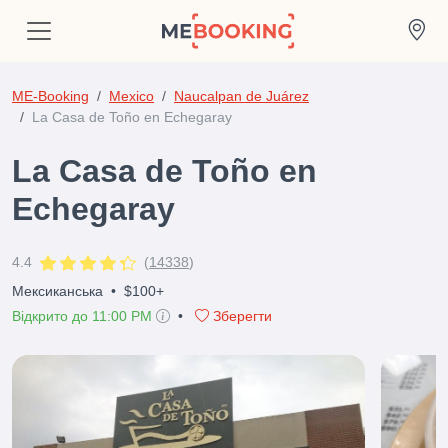
ME-Booking
Mexico
Naucalpan de Juárez
La Casa de Toño en Echegaray
La Casa de Toño en
Echegaray
4.4
(
14338
)
Мексиканська
•
$100+
Відкрито до 11:00 PM
•
Зберегти