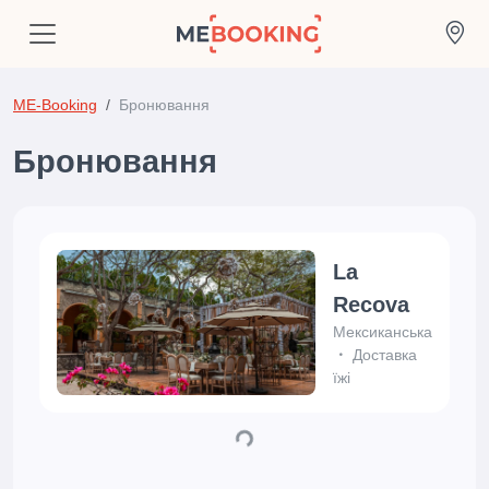
ME-Booking
Бронювання
Бронювання
La
Recova
Мексиканська
Доставка
їжі