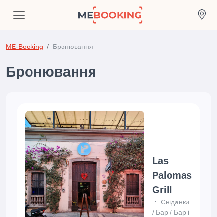
ME-Booking
Бронювання
Бронювання
Las
Palomas
Grill
Сніданки
/
Бар
/
Бар і