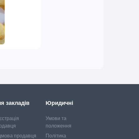
я закладів
Юридичні
єстрація
Умови та
одавця
положення
дмова продавця
Політика