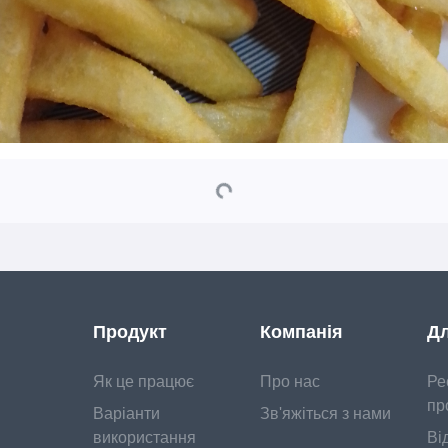
Продукт
Компанія
Дл
Як це працює
Про нас
Ре
пр
Варіанти
Зв'яжіться з нами
використання
Ві