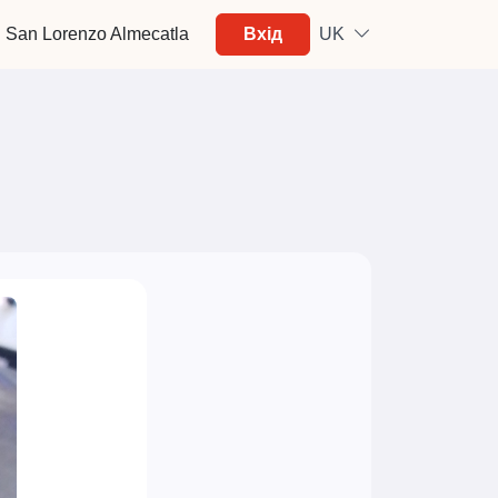
San Lorenzo Almecatla
Вхід
UK