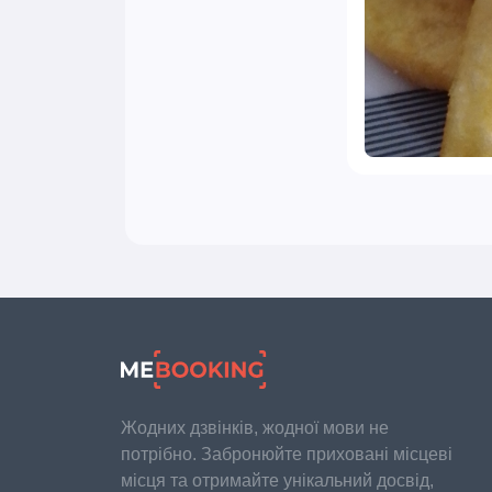
Жодних дзвінків, жодної мови не
потрібно. Забронюйте приховані місцеві
місця та отримайте унікальний досвід,