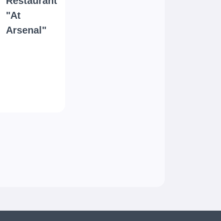
Restaurant
"At
Arsenal"