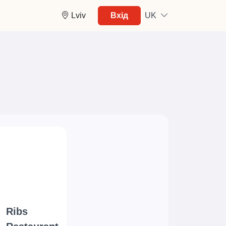
Lviv
Вхід
UK
Ribs