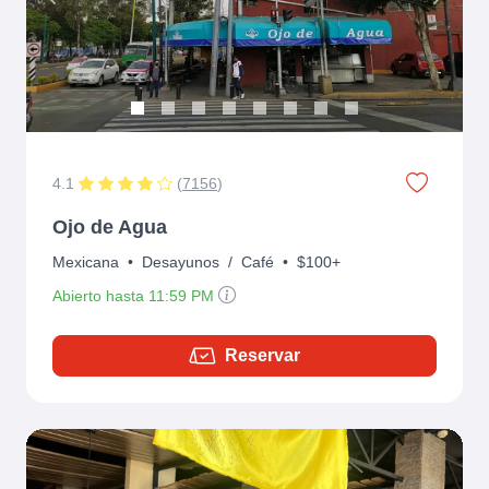
Previous
Next
4.1
(
7156
)
Ojo de Agua
Mexicana
•
Desayunos
/
Café
•
$100+
Abierto hasta 11:59 PM
Reservar