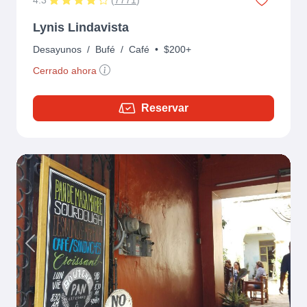
Lynis Lindavista
Desayunos
/
Bufé
/
Café
•
$200+
Cerrado ahora
Reservar
Previous
Next