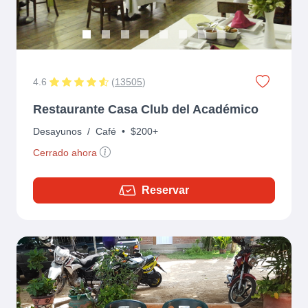
4.6
(
13505
)
Restaurante Casa Club del Académico
Desayunos
/
Café
•
$200+
Cerrado ahora
Reservar