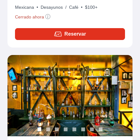
Mexicana
•
Desayunos
/
Café
•
$100+
Cerrado ahora
Reservar
Previous
Next