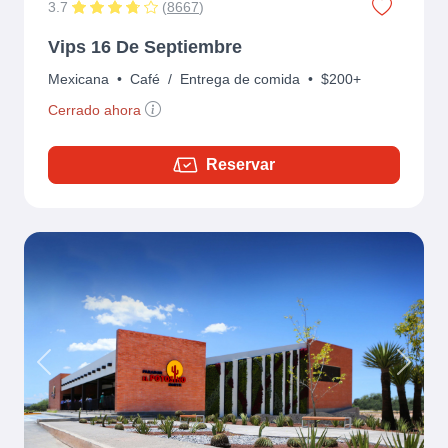
3.7
(
8667
)
Vips 16 De Septiembre
Mexicana
•
Café
/
Entrega de comida
•
$200+
Cerrado ahora
Reservar
Previous
Next