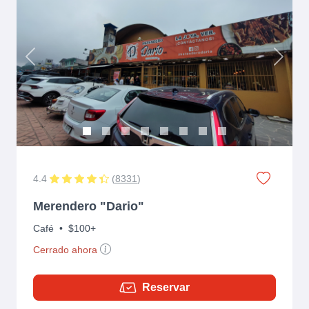
Previous
Next
4.4
(
8331
)
Merendero "Dario"
Café
•
$100+
Cerrado ahora
Reservar