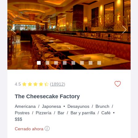
Previous
Next
4.5
(
18912
)
The Cheesecake Factory
Americana
/
Japonesa
•
Desayunos
/
Brunch
/
Postres
/
Pizzería
/
Bar
/
Bar y parrilla
/
Café
•
$$$
Cerrado ahora