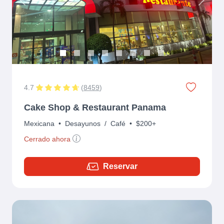
Previous
Next
4.7
(
8459
)
Cake Shop & Restaurant Panama
Mexicana
•
Desayunos
/
Café
•
$200+
Cerrado ahora
Reservar