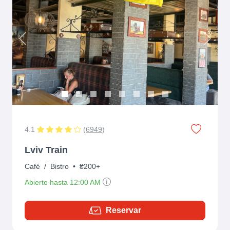
Previous
Next
4.1
(
6949
)
Lviv Train
Café
/
Bistro
•
₴200+
Abierto hasta 12:00 AM
Reservar