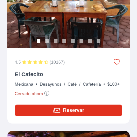
Previous
Next
4.5
(
10167
)
El Cafecito
Mexicana
•
Desayunos
/
Café
/
Cafetería
•
$100+
Cerrado ahora
Reservar