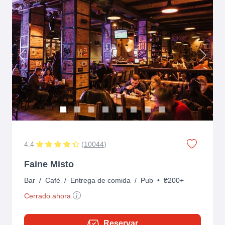
Previous
Next
4.4
(
10044
)
Faine Misto
Bar
/
Café
/
Entrega de comida
/
Pub
•
₴200+
Cerrado ahora
Reservar