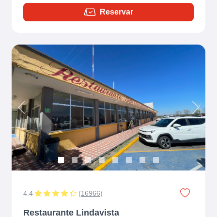
Reservar
Previous
Next
4.4
(
16966
)
Restaurante Lindavista