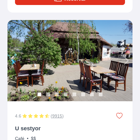
Previous
Next
4.6
(
9915
)
U sestyor
Café
•
$$