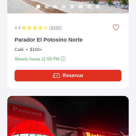
4.4
(
8490
)
Parador El Potosino Norte
Café
•
$100+
Abierto hasta 11:59 PM
Reservar