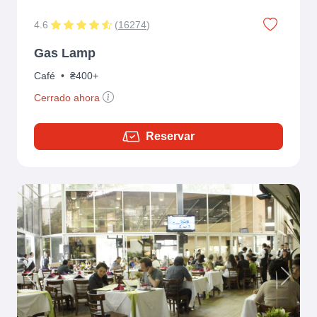
4.6
(
16274
)
Gas Lamp
Café
•
₴400+
Cerrado ahora
Reservar
Previous
Next