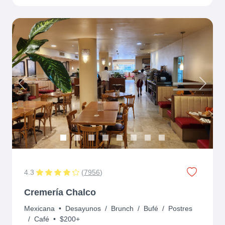
Previous
Next
4.3
(
7956
)
Cremería Chalco
Mexicana
•
Desayunos
/
Brunch
/
Bufé
/
Postres
/
Café
•
$200+