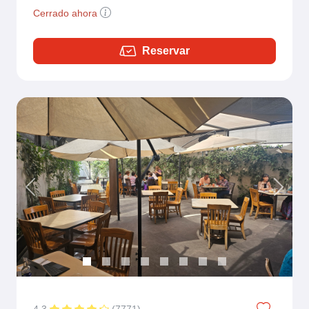
Cerrado ahora
Reservar
Previous
Next
4.3
(
7771
)