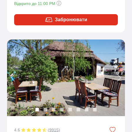
Відкрито до 11:00 PM
Забронювати
Previous
Next
4.6
(
9915
)