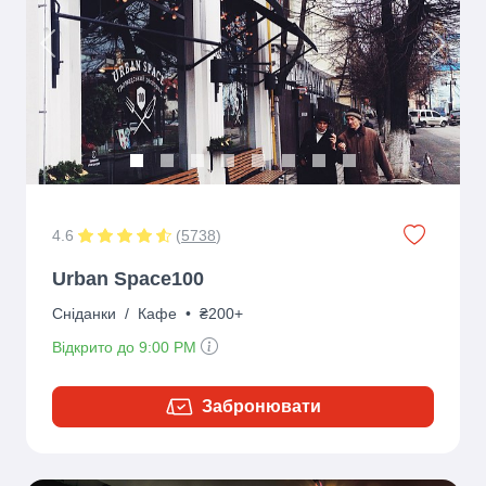
Previous
Next
4.6
(
5738
)
Urban Space100
Сніданки
/
Кафе
•
₴200+
Відкрито до 9:00 PM
Забронювати