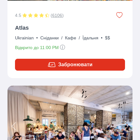
4.5
(
6106
)
Atlas
Ukrainian
•
Сніданки
/
Кафе
/
Їдальня
•
$$
Відкрито до 11:00 PM
Забронювати
Previous
Next