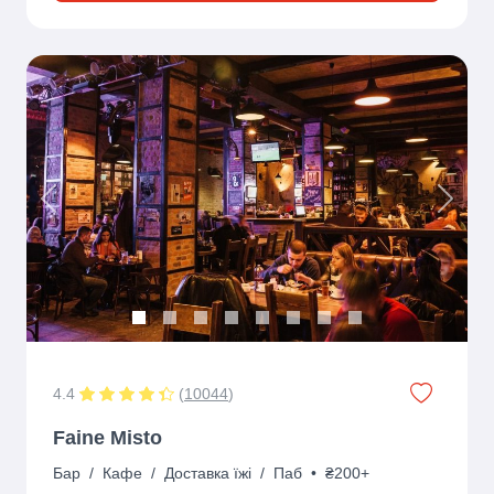
Previous
Next
4.4
(
10044
)
Faine Misto
Бар
/
Кафе
/
Доставка їжі
/
Паб
•
₴200+