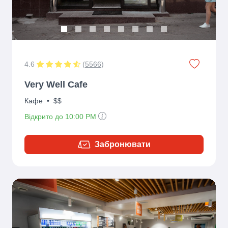
4.6
(
5566
)
Very Well Cafe
Кафе
•
$$
Відкрито до 10:00 PM
Забронювати