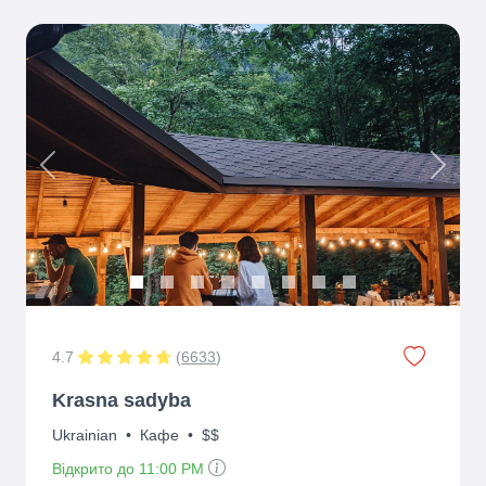
Previous
Next
4.7
(
6633
)
Krasna sadyba
Ukrainian
•
Кафе
•
$$
Відкрито до 11:00 PM