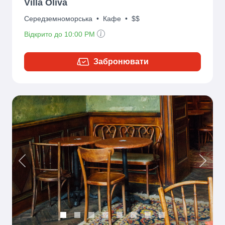
Villa Oliva
Середземноморська
•
Кафе
•
$$
Відкрито до 10:00 PM
Забронювати
Previous
Next