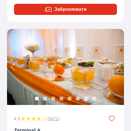
Забронювати
Previous
Next
4.3
(
5671
)
Terminal A