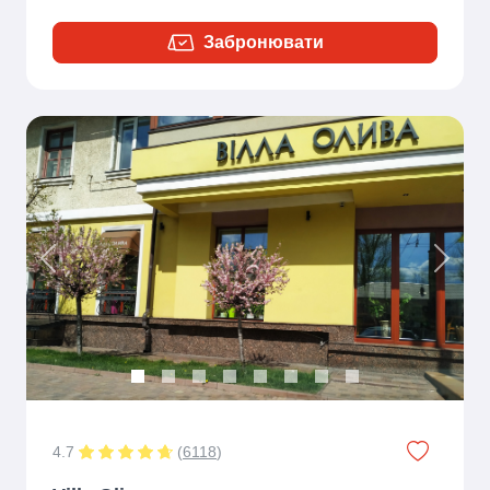
Забронювати
Previous
Next
4.7
(
6118
)