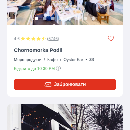
4.6
(
5746
)
Chornomorka Podil
Морепродукти
/
Кафе
/
Oyster Bar
•
$$
Відкрито до 10:30 PM
Забронювати