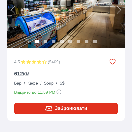
Previous
Next
4.5
(
5409
)
612км
Бар
/
Кафе
/
Soup
•
$$
Відкрито до 11:59 PM
Забронювати