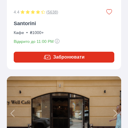
4.4
(
5638
)
Santorini
Кафе
•
₴1000+
Відкрито до 11:00 PM
Забронювати
Previous
Next