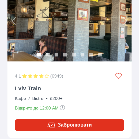
Previous
Next
4.1
(
6949
)
Lviv Train
Кафе
/
Bistro
•
₴200+
Відкрито до 12:00 AM
Забронювати