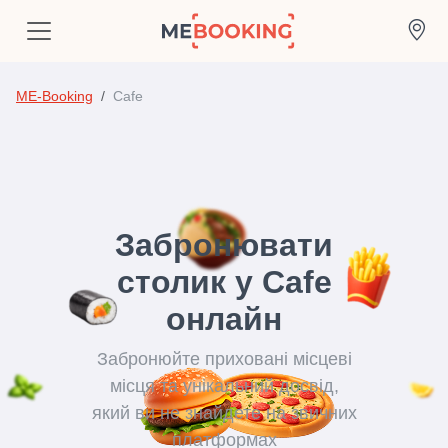
ME-Booking
Cafe
Забронювати
столик у Cafe
онлайн
Забронюйте приховані місцеві
місця та унікальний досвід,
який ви не знайдете на звичних
платформах