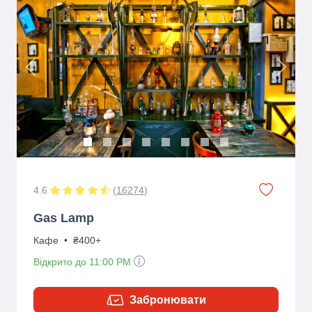
Previous
Next
4.6
(
16274
)
Gas Lamp
Кафе
•
₴400+
Відкрито до 11:00 PM
Забронювати