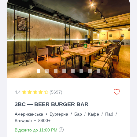
Previous
Next
4.4
(
5697
)
3BC — BEER BURGER BAR
Американська
•
Бургерна
/
Бар
/
Кафе
/
Паб
/
Brewpub
•
₴400+
Відкрито до 11:00 PM