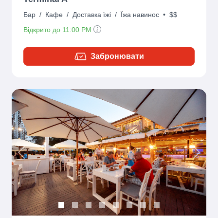
Бар
/
Кафе
/
Доставка їжі
/
Їжа навинос
•
$$
Відкрито до 11:00 PM
Забронювати
Previous
Next