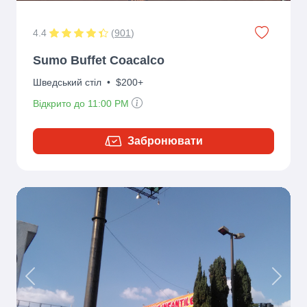
4.4
(
901
)
Sumo Buffet Coacalco
Шведський стіл
•
$200+
Відкрито до 11:00 PM
Забронювати
Previous
Next