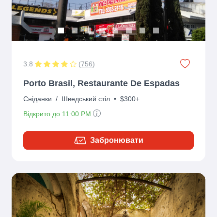
3.8
(
756
)
Porto Brasil, Restaurante De Espadas
Сніданки
/
Шведський стіл
•
$300+
Відкрито до 11:00 PM
Забронювати