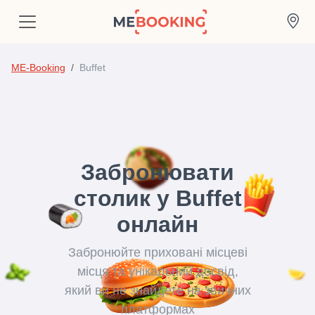
ME-Booking
Buffet
Забронювати
столик у Buffet
онлайн
Забронюйте приховані місцеві
місця та унікальний досвід,
який ви не знайдете на звичних
платформах