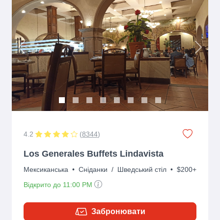
Previous
Next
4.2
(
8344
)
Los Generales Buffets Lindavista
Мексиканська
•
Сніданки
/
Шведський стіл
•
$200+
Відкрито до 11:00 PM
Забронювати