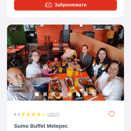
Забронювати
Previous
Next
4.4
(
2217
)
Sumo Buffet Metepec