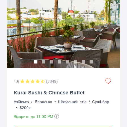
Previous
Next
4.6
(
3849
)
Kurai Sushi & Chinese Buffet
Азійська
/
Японська
•
Шведський стіл
/
Суші-бар
•
$200+
Відкрито до 11:00 PM