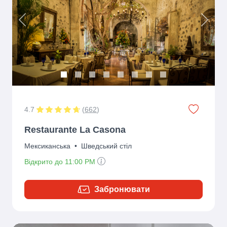
Previous
Next
4.7
(
662
)
Restaurante La Casona
Мексиканська
•
Шведський стіл
Відкрито до 11:00 PM
Забронювати