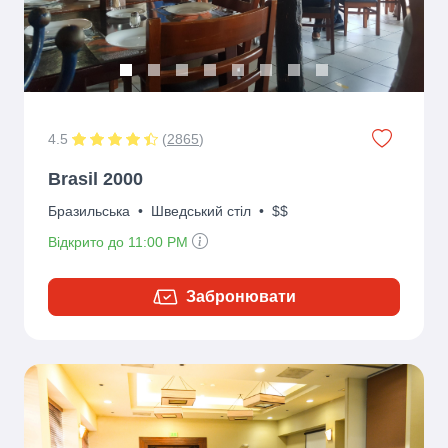
4.5
(
2865
)
Brasil 2000
Бразильська
•
Шведський стіл
•
$$
Відкрито до 11:00 PM
Забронювати