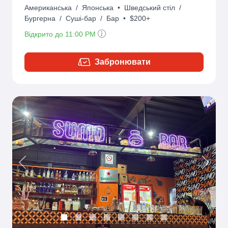
Американська
/
Японська
•
Шведський стіл
/
Бургерна
/
Суші-бар
/
Бар
•
$200+
Відкрито до 11:00 PM
Забронювати
Previous
Next