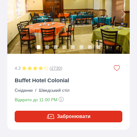
Previous
Next
4.2
(
2730
)
Buffet Hotel Colonial
Сніданки
/
Шведський стіл
Відкрито до 11:00 PM
Забронювати