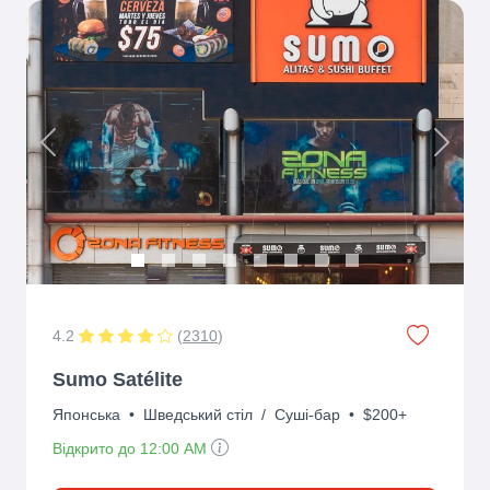
Previous
Next
4.2
(
2310
)
Sumo Satélite
Японська
•
Шведський стіл
/
Суші-бар
•
$200+
Відкрито до 12:00 AM