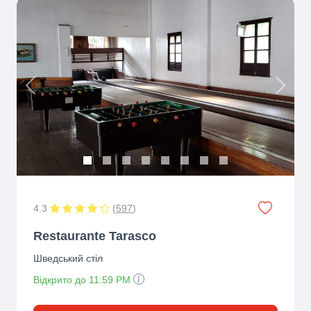
Previous
Next
4.3
(
597
)
Restaurante Tarasco
Шведський стіл
Відкрито до 11:59 PM