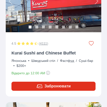
Previous
Next
4.5
(
4111
)
Kurai Sushi and Chinese Buffet
Японська
•
Шведський стіл
/
Фастфуд
/
Суші-бар
•
$200+
Відкрито до 12:00 AM
Забронювати