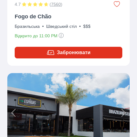
4.7
(
7560
)
Fogo de Chão
Бразильська
•
Шведський стіл
•
$$$
Відкрито до 11:00 PM
Забронювати
Previous
Next