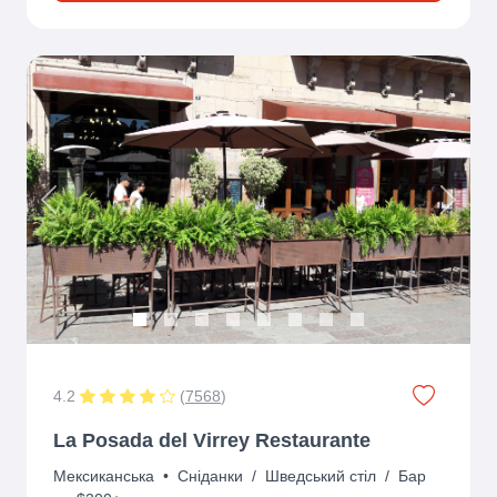
Previous
Next
4.2
(
7568
)
La Posada del Virrey Restaurante
Мексиканська
•
Сніданки
/
Шведський стіл
/
Бар