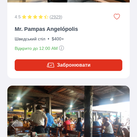
4.5
(
2929
)
Mr. Pampas Angelópolis
Шведський стіл
•
$400+
Відкрито до 12:00 AM
Забронювати
Previous
Next