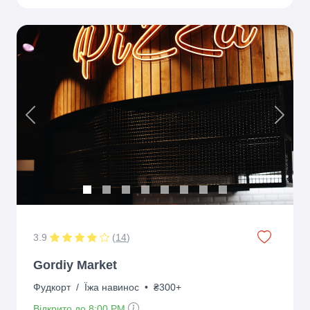
Previous
Next
3.9
(
14
)
Gordiy Market
Фудкорт
/
Їжа навинос
•
₴300+
Відкрито до 8:00 PM