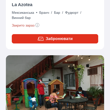
La Azotea
Мексиканська
•
Бранч
/
Бар
/
Фудкорт
/
Винний бар
Закрито зараз
Забронювати
Previous
Next