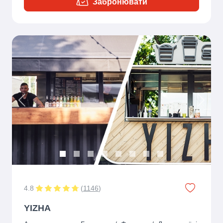
Забронювати
Previous
Next
4.8
(
1146
)
YIZHA