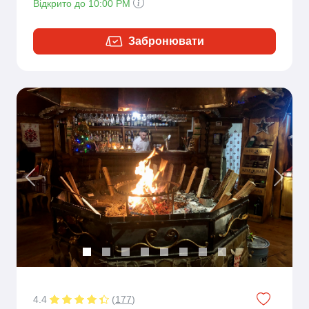
Відкрито до 10:00 PM
Забронювати
Previous
Next
4.4
(
177
)