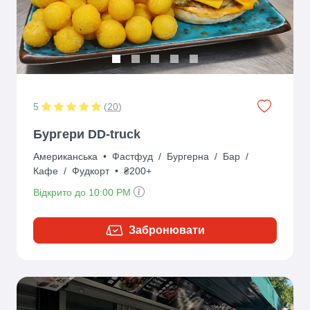
5
(
20
)
Бургери DD-truck
Американська
•
Фастфуд
/
Бургерна
/
Бар
/
Кафе
/
Фудкорт
•
₴200+
Відкрито до 10:00 PM
Забронювати