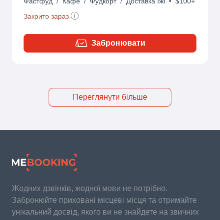
Фастфуд
/
Кафе
/
Фудкорт
/
Доставка їжі
•
$100+
Закрито зараз
Забронювати
Переглянути більше
Жодних дзвінків, жодної мови не потрібно.
Забронюйте приховані місцеві місця та отримайте
унікальний досвід, якого ви не знайдете на звичних