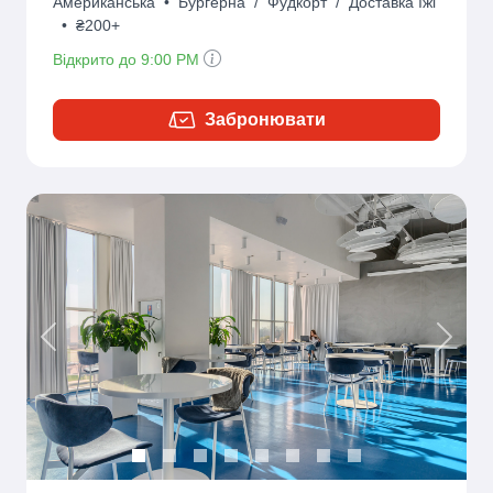
Американська
•
Бургерна
/
Фудкорт
/
Доставка їжі
•
₴200+
Відкрито до 9:00 PM
Забронювати
Previous
Next