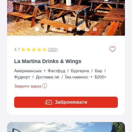
Previous
Next
4.7
(
202
)
La Martina Drinks & Wings
Американська
•
Фастфуд
/
Бургерна
/
Бар
/
Фудкорт
/
Доставка їжі
/
Їжа навинос
•
$200+
Закрито зараз
Забронювати