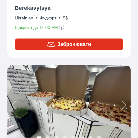
Berekavytsya
Ukrainian
•
Фудкорт
•
$$
Відкрито до 11:00 PM
Забронювати
Previous
Next