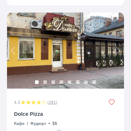
Previous
Next
4.3
(
281
)
Dolce Pizza
Кафе
/
Фудкорт
•
$$