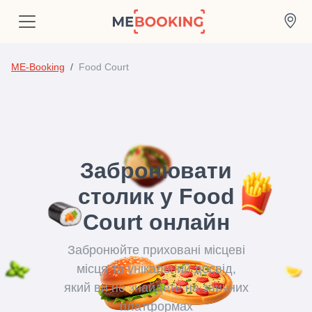
ME-Booking
Food Court
Забронювати
столик у Food
Court онлайн
Забронюйте приховані місцеві
місця та унікальний досвід,
який ви не знайдете на звичних
платформах