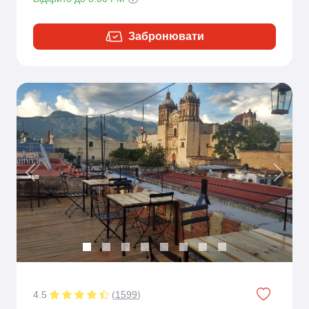
Забронювати
Previous
Next
4.5
(
1599
)