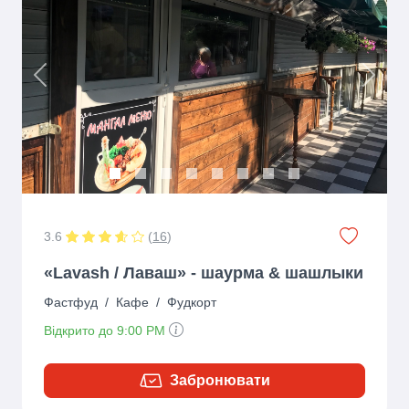
Previous
Next
3.6
(
16
)
«Lavash / Лаваш» - шаурма & шашлыки
Фастфуд
/
Кафе
/
Фудкорт
Відкрито до 9:00 PM
Забронювати