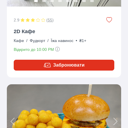
2.9
(
55
)
2D Кафе
Кафе
/
Фудкорт
/
Їжа навинос
•
₴1+
Відкрито до 10:00 PM
Забронювати
Previous
Next