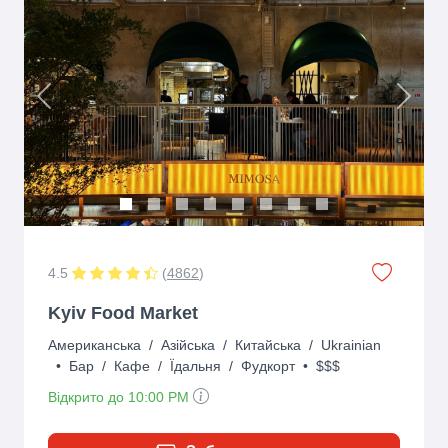
Previous
Next
4.5
(
4862
)
Kyiv Food Market
Американська
/
Азійська
/
Китайська
/
Ukrainian
•
Бар
/
Кафе
/
Їдальня
/
Фудкорт
•
$$$
Відкрито до 10:00 PM