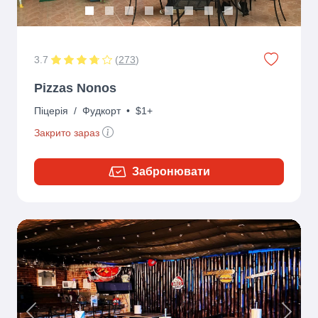
3.7
(
273
)
Pizzas Nonos
Піцерія
/
Фудкорт
•
$1+
Закрито зараз
Забронювати