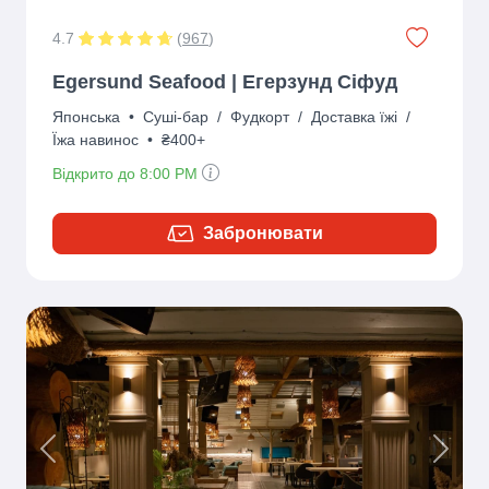
4.7
(
967
)
Egersund Seafood | Егерзунд Сіфуд
Японська
•
Суші-бар
/
Фудкорт
/
Доставка їжі
/
Їжа навинос
•
₴400+
Відкрито до 8:00 PM
Забронювати
Previous
Next