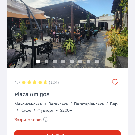
Previous
Next
4.7
(
104
)
Plaza Amigos
Мексиканська
•
Веганська
/
Вегетаріанська
/
Бар
/
Кафе
/
Фудкорт
•
$200+
Закрито зараз