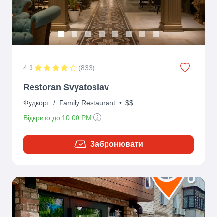
4.3
(
833
)
Restoran Svyatoslav
Фудкорт
/
Family Restaurant
•
$$
Відкрито до 10:00 PM
Забронювати