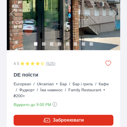
Previous
Next
4.5
(
525
)
DE поїсти
European
/
Ukrainian
•
Бар
/
Бар і гриль
/
Кафе
/
Фудкорт
/
Їжа навинос
/
Family Restaurant
•
₴200+
Відкрито до 9:00 PM
Забронювати