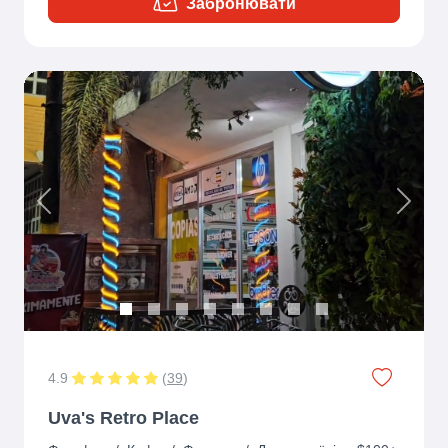
Забронювати
Previous
Next
4.9
(
39
)
Uva's Retro Place