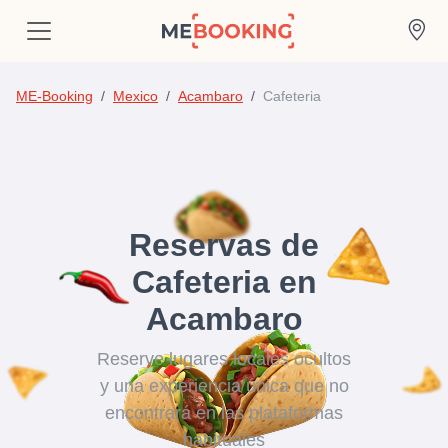
ME-Booking
Mexico
Acambaro
Cafeteria
Reservas de
Cafeteria en
Acambaro
Reserve lugares locales ocultos
y una experiencia única que no
encontrará en las plataformas
habituales