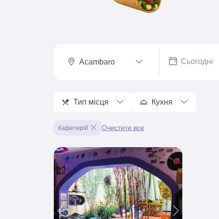
Acambaro
Тип місця
Кухня
Очистити все
Кафетерій
Previous
Next