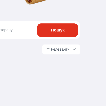
Пошук
Релевантні
Релевантні