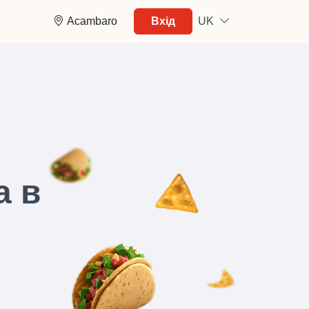
Acambaro
Вхід
UK
a в