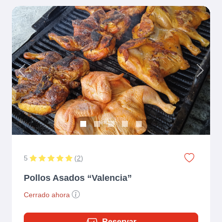
Previous
Next
5
(
2
)
Pollos Asados “Valencia”
Cerrado ahora
Reservar