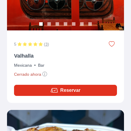
5
(
3
)
Valhalla
Mexicana
•
Bar
Cerrado ahora
Reservar