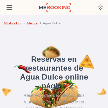
ME-Booking
Mexico
Agua Dulce
Reservas en
restaurantes de
Agua Dulce online
– página 2
Reserve lugares locales ocultos
y una experiencia única que no