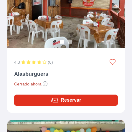
Previous
Next
4.3
(
8
)
Alasburguers
Cerrado ahora
Reservar