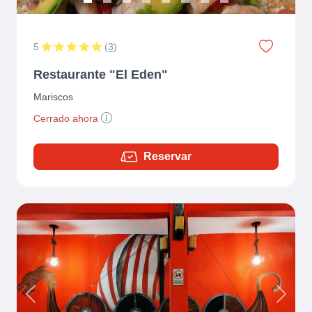
5
(
3
)
Restaurante "El Eden"
Mariscos
Cerrado ahora
Reservar
Previous
Next