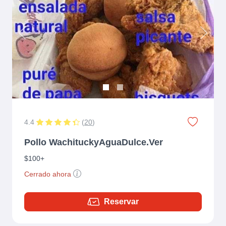
Previous
Next
4.4
(
20
)
Pollo WachituckyAguaDulce.Ver
$100+
Cerrado ahora
Reservar