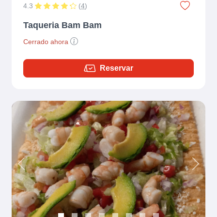
4.3
(
4
)
Taqueria Bam Bam
Cerrado ahora
Reservar
Previous
Next