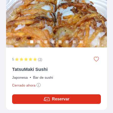
Previous
Next
5
(
3
)
TatsuMaki Sushi
Japonesa
•
Bar de sushi
Cerrado ahora
Reservar