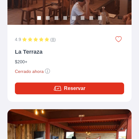
4.9
(
8
)
La Terraza
$200+
Cerrado ahora
Reservar