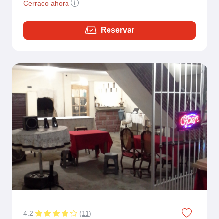
Cerrado ahora
Reservar
4.2
(
11
)