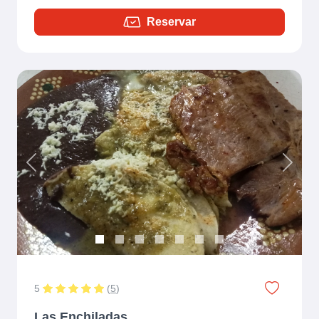
Reservar
Previous
Next
5
(
5
)
Las Enchiladas