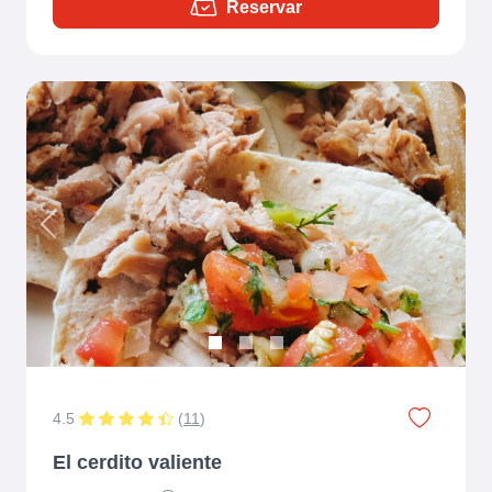
Reservar
Previous
Next
4.5
(
11
)
El cerdito valiente