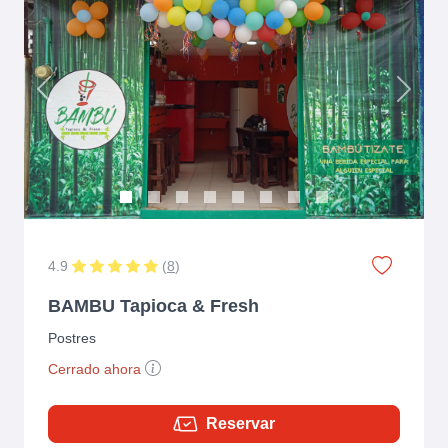
Previous
Next
4.9
(
8
)
BAMBU Tapioca & Fresh
Postres
Cerrado ahora
Reservar