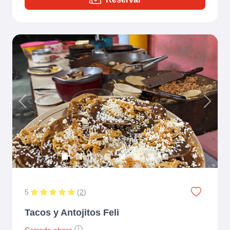
Previous
Next
5
(
2
)
Tacos y Antojitos Feli
Cerrado ahora