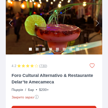
Previous
Next
4.2
(
730
)
Foro Cultural Alternativo & Restaurante
Delar’te Amecameca
Піцерія
/
Бар
•
$200+
Закрито зараз