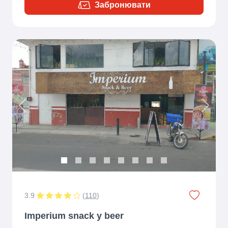
Забронювати
Previous
Next
3.9
(
110
)
Imperium snack y beer