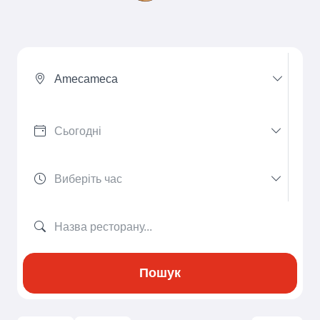
Amecameca
Пошук