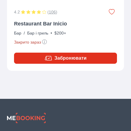
4.2
(
106
)
Restaurant Bar Inicio
Бар
/
Бар і гриль
•
$200+
Закрито зараз
Забронювати