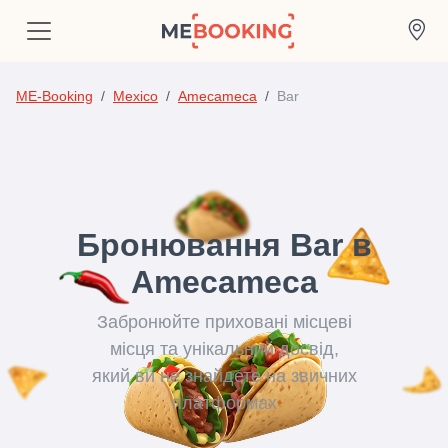
ME-Booking
Mexico
Amecameca
Bar
Бронювання Bar в
Amecameca
Забронюйте приховані місцеві
місця та унікальний досвід,
який ви не знайдете на звичних
платформах