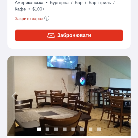
Американська
•
Бургерна
/
Бар
/
Бар і гриль
/
Кафе
•
$100+
Закрито зараз
Забронювати
Previous
Next