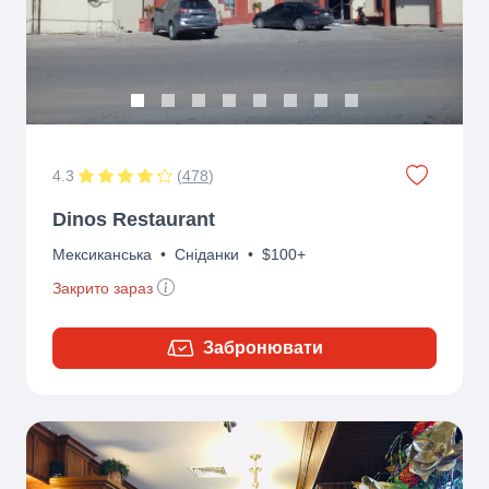
4.3
(
478
)
Dinos Restaurant
Мексиканська
•
Сніданки
•
$100+
Закрито зараз
Забронювати