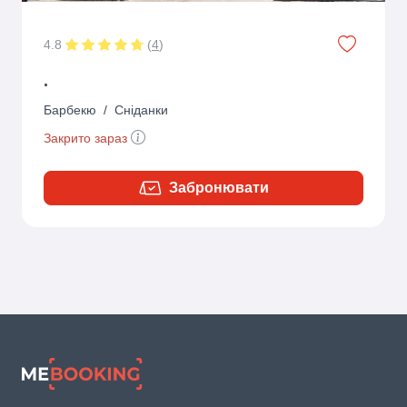
4.8
(
4
)
.
Барбекю
/
Сніданки
Закрито зараз
Забронювати