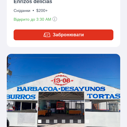
Enrizos delicias
Сніданки
•
$200+
Відкрито до 3:30 AM
Забронювати
Previous
Next