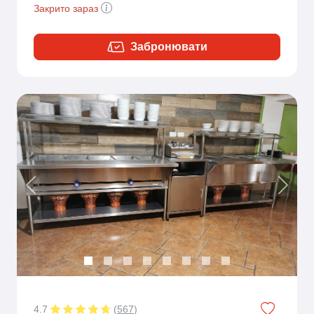
Закрито зараз
Забронювати
Previous
Next
4.7
(
567
)