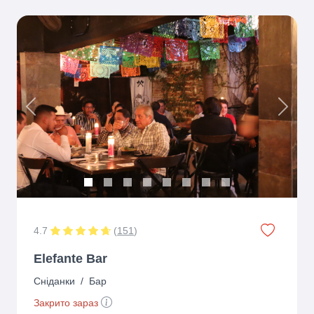
Previous
Next
4.7
(
151
)
Elefante Bar
Сніданки
/
Бар
Закрито зараз