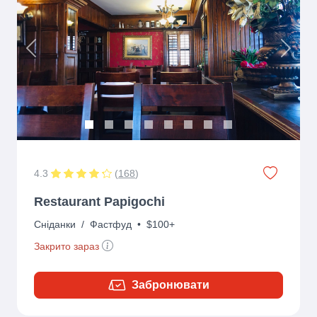
Previous
Next
4.3
(
168
)
Restaurant Papigochi
Сніданки
/
Фастфуд
•
$100+
Закрито зараз
Забронювати