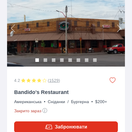
Previous
Next
4.2
(
1529
)
Bandido's Restaurant
Американська
•
Сніданки
/
Бургерна
•
$200+
Закрито зараз
Забронювати