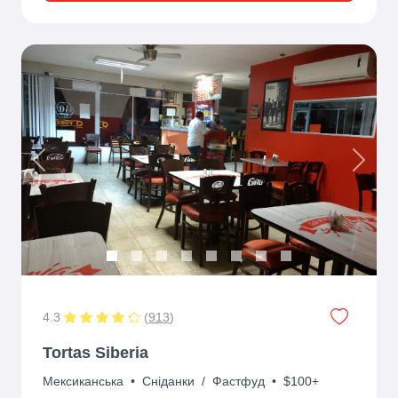
Previous
Next
4.3
(
913
)
Tortas Siberia
Мексиканська
•
Сніданки
/
Фастфуд
•
$100+