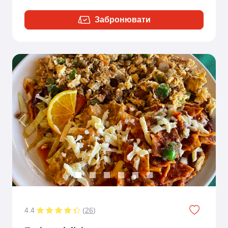
Забронювати
Previous
Next
4.4
(
26
)