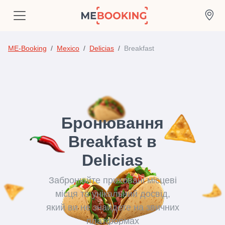
ME-Booking
Mexico
Delicias
Breakfast
Бронювання
Breakfast в
Delicias
Забронюйте приховані місцеві
місця та унікальний досвід,
який ви не знайдете на звичних
платформах