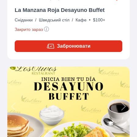
La Manzana Roja Desayuno Buffet
Сніданки
/
Шведський стіл
/
Кафе
•
$100+
Закрито зараз
Забронювати
Previous
Next