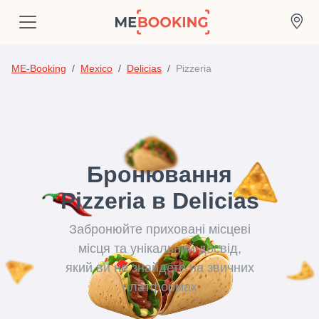
ME-Booking
Mexico
Delicias
Pizzeria
Бронювання
Pizzeria в Delicias
Забронюйте приховані місцеві
місця та унікальний досвід,
який ви не знайдете на звичних
платформах