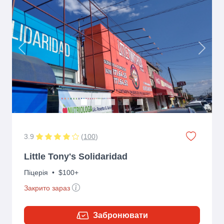
Previous
Next
3.9
(
100
)
Little Tony's Solidaridad
Піцерія
•
$100+
Закрито зараз
Забронювати