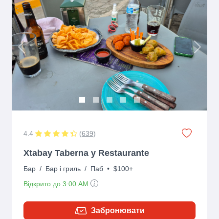
Previous
Next
4.4
(
639
)
Xtabay Taberna y Restaurante
Бар
/
Бар і гриль
/
Паб
•
$100+
Відкрито до 3:00 AM
Забронювати