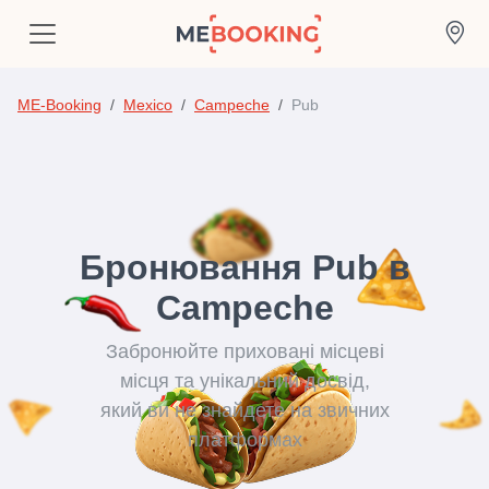
ME-Booking
Mexico
Campeche
Pub
Бронювання Pub в
Campeche
Забронюйте приховані місцеві
місця та унікальний досвід,
який ви не знайдете на звичних
платформах