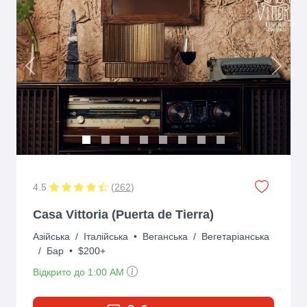
Previous
Next
4.5
(
262
)
Casa Vittoria (Puerta de Tierra)
Азійська
/
Італійська
•
Веганська
/
Вегетаріанська
/
Бар
•
$200+
Відкрито до 1:00 AM