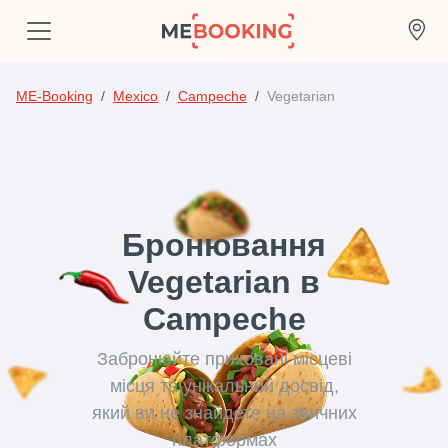
ME-Booking
Mexico
Campeche
Vegetarian
Бронювання
Vegetarian в
Campeche
Забронюйте приховані місцеві
місця та унікальний досвід,
який ви не знайдете на звичних
платформах