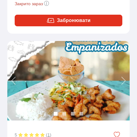
Закрито зараз
Забронювати
Previous
Next
5
(
1
)