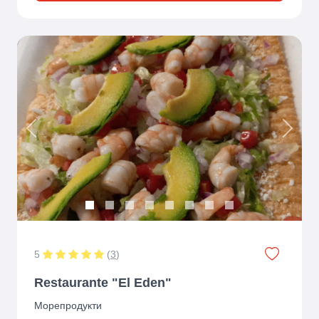
Previous
Next
5
(
3
)
Restaurante "El Eden"
Морепродукти