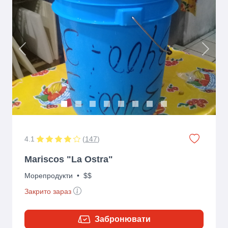
Previous
Next
4.1
(
147
)
Mariscos "La Ostra"
Морепродукти
•
$$
Закрито зараз
Забронювати