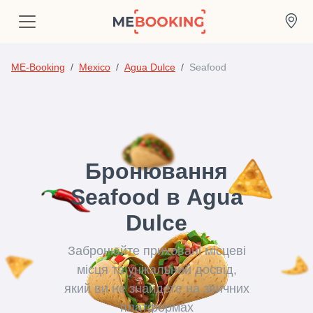
ME-Booking
Mexico
Agua Dulce
Seafood
Бронювання
Seafood в Agua
Dulce
Забронюйте приховані місцеві
місця та унікальний досвід,
який ви не знайдете на звичних
платформах