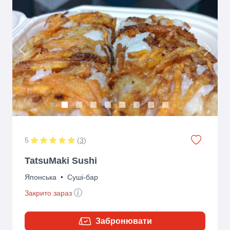
Previous
Next
5
(
3
)
TatsuMaki Sushi
Японська
•
Суші-бар
Закрито зараз
Забронювати