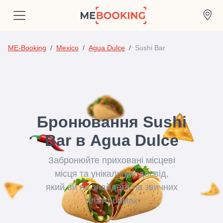
ME-Booking
Mexico
Agua Dulce
Sushi Bar
Бронювання Sushi
Bar в Agua Dulce
Забронюйте приховані місцеві
місця та унікальний досвід,
який ви не знайдете на звичних
платформах