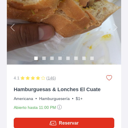
Previous
Next
4.1
(
146
)
Hamburguesas & Lonches El Cuate
Americana
•
Hamburguesería
•
$1+
Abierto hasta 11:00 PM
Reservar