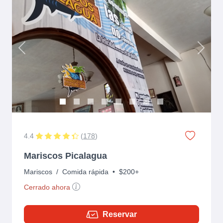
Previous
Next
4.4
(
178
)
Mariscos Picalagua
Mariscos
/
Comida rápida
•
$200+
Cerrado ahora
Reservar